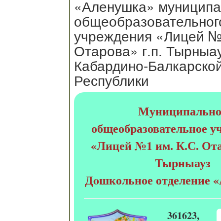
«Аленушка» муниципа
общеобразовательног
учреждения «Лицей №1
Отарова» г.п. Тырныа
Кабардино-Балкарско
Республики
Муниципально
общеобразовательное у
«Лицей №1 им. К.С. Ота
Тырныауз
Д
o
школьное отделение 
361623,