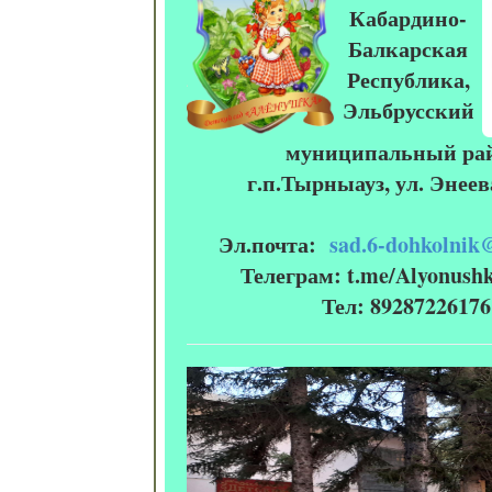
Кабардино-
Балкарская
Республика,
Эльбрусский
муниципальный рай
г.п.Тырныауз, ул. Энеев
Эл.почта:
sad.6-dohkolnik
Телеграм: t.me/Alyonus
Тел: 89287226176